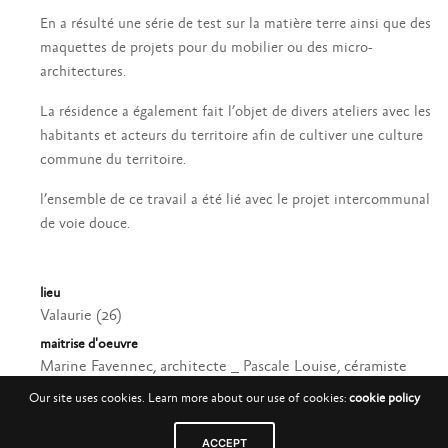
En a résulté une série de test sur la matière terre ainsi que des
maquettes de projets pour du mobilier ou des micro-
architectures.
La résidence a également fait l’objet de divers ateliers avec les
habitants et acteurs du territoire afin de cultiver une culture
commune du territoire.
l’ensemble de ce travail a été lié avec le projet intercommunal
de voie douce.
lieu
Valaurie (26)
maitrise d'oeuvre
Marine Favennec, architecte _ Pascale Louise, céramiste
avancement
Our site uses cookies. Learn more about our use of cookies:
cookie policy
Livré en mai 2017
ACCEPT