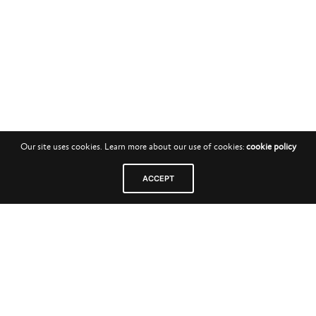
Our site uses cookies. Learn more about our use of cookies:
cookie policy
ACCEPT
commune
est une société d’architecture et d’urbanisme
nous sommes sept architectes associé·es à parts égales,
réuni·es à Lyon depuis 2019.
commune
vient du latin cum qui signifie « ensemble »