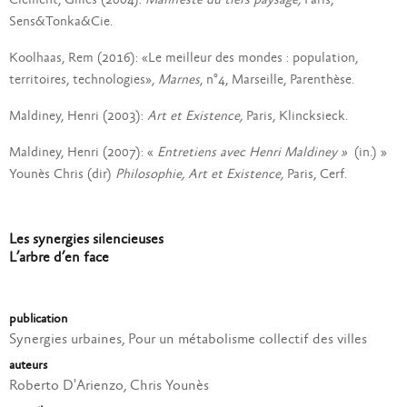
Clément, Gilles (2004):
Manifeste du tiers paysage,
Paris,
Sens&Tonka&Cie.
Koolhaas, Rem (2016): «Le meilleur des mondes : population,
territoires, technologies»,
Marnes
, n°4, Marseille, Parenthèse.
Maldiney, Henri (2003):
Art et Existence,
Paris, Klincksieck.
Maldiney, Henri (2007): «
Entretiens avec Henri Maldiney »
(in.) »
Younès Chris (dir)
Philosophie, Art et Existence,
Paris, Cerf.
Les synergies silencieuses
L’arbre d’en face
publication
Synergies urbaines, Pour un métabolisme collectif des villes
auteurs
Roberto D'Arienzo, Chris Younès